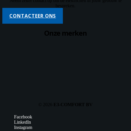
Neem zeker contact op om de elektriciteit in jouw gebouw te
bespreken.
CONTACTEER ONS
Onze
merken
© 2026
E3-COMFORT BV
Facebook
LinkedIn
Instagram