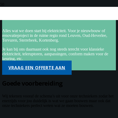
Algemene elektriciteit
Alles wat we doen start bij elektriciteit. Voor je nieuwbouw of
renovatieproject in de ruime regio rond Leuven, Oud-Heverlee,
Tervuren, Sterrebeek, Kortenberg.
Je kan bij ons daarnaast ook nog steeds terecht voor klassieke
elektriciteit, teleruptoren, aanpassingen, conform maken voor de
keuring, etc.
VRAAG EEN OFFERTE AAN
Goede voorbereiding
Wij tekenen vooraf de schema’s uit voor onze techniekers zodat het
enerzijds voor jou duidelijk is wat we gaan bouwen maar ook dat
onze techniekers perfect weten wat ze moeten bouwen.